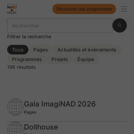
Découvrez nos programmes
Aller à la page daccueil
Ouvr
Rechercher
Reche
Filtrer la recherche
Tous
Pages
Actualités et évènements
Programmes
Projets
Équipe
196 résultats
Gala ImagiNAD 2026
Pages
Dollhouse