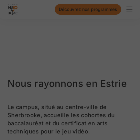
Découvrez nos programmes
Aller à la page daccueil
Ouvr
Nous rayonnons en Estrie
Le campus, situé au centre-ville de
Sherbrooke, accueille les cohortes du
baccalauréat et du certificat en arts
techniques pour le jeu vidéo.