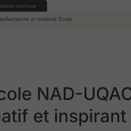
mation continue
es
Recherche et création
L'École
’École NAD-UQAC
atif et inspirant