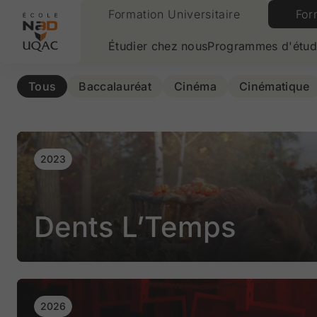
Formation Universitaire
For
Aller à la page daccueil
Étudier chez nous
Programmes d'étud
Tous
Baccalauréat
Cinéma
Cinématique
2023
Dents L’Temps
2026