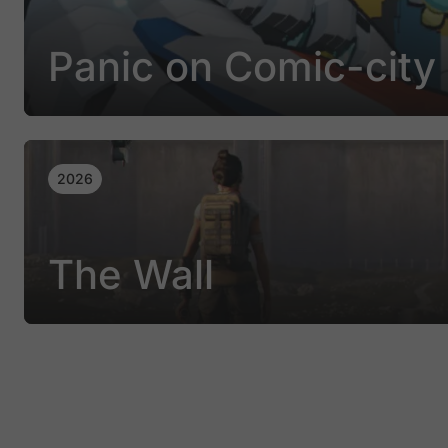
Panic on Comic-city 
2026
The Wall