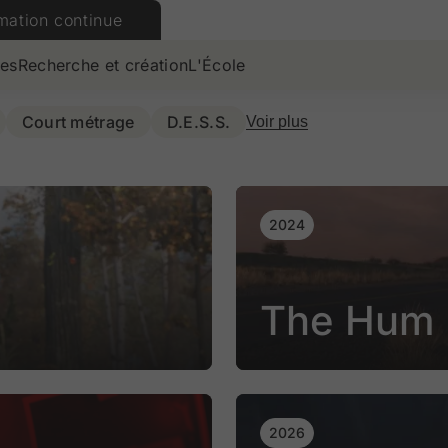
mation continue
es
Recherche et création
L'École
Court métrage
D.E.S.S.
Voir plus
2024
The Hum
2026