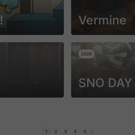
!
Vermine
2026
SNO DAY
1
2
3
4
5
Page suivante