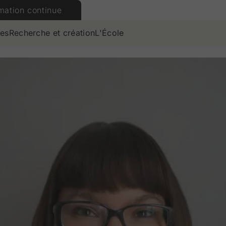
mation continue
es
Recherche et création
L'École