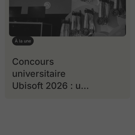
À la une
Concours
universitaire
Ubisoft 2026 : une
belle réussite pour
l’École NAD-UQAC
et le DIM