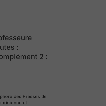
rofesseure
utes :
Complément 2 :
osphore des Presses de
héoricienne et