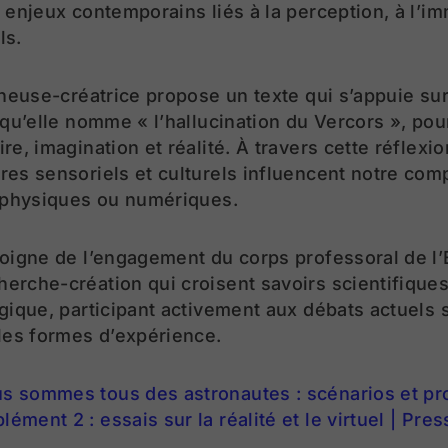
 enjeux contemporains liés à la perception, à l’i
ls.
cheuse-créatrice propose un texte qui s’appuie s
 qu’elle nomme « l’hallucination du Vercors », pour
e, imagination et réalité. À travers cette réflexion
res sensoriels et culturels influencent notre co
t physiques ou numériques.
moigne de l’engagement du corps professoral de 
rche-création qui croisent savoirs scientifiques,
gique, participant activement aux débats actuels s
les formes d’expérience.
s sommes tous des astronautes : scénarios et pr
ment 2 : essais sur la réalité et le virtuel | Pres